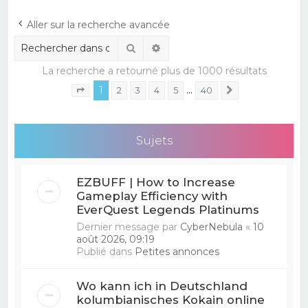
e
Aller sur la recherche avancée
r
Rechercher
Recherche avancée
c
La recherche a retourné plus de 1000 résultats
h
1
…
e
2
3
4
5
40
Suivant
Page
1
sur
40
r
Sujets
EZBUFF | How to Increase
Gameplay Efficiency with
EverQuest Legends Platinums
Dernier message par
CyberNebula
«
10
août 2026, 09:19
Publié dans
Petites annonces
Wo kann ich in Deutschland
kolumbianisches Kokain online