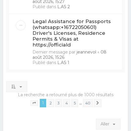
août 2026, 15:27
Publié dans
L.AS 2
Legal Assistance for Passports
(whatsapp:+16722050601)
Driver's Licenses, Residence
Permits & Visas at
https://officiald
Dernier message par
jeannevol
«
08
août 2026, 15:26
Publié dans
L.AS 1
La recherche a retourné plus de 1000 résultats
1
…
2
3
4
5
40
Suivant
Page
1
sur
40
Aller