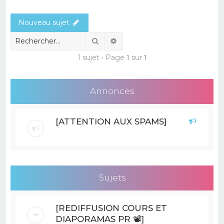
e
Nouveau sujet
r
c
Rechercher
Recherche avancée
h
1 sujet • Page
1
sur
1
e
r
Annonces
[ATTENTION AUX SPAMS]
Sujets
[REDIFFUSION COURS ET
DIAPORAMAS PR 📽]