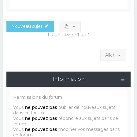
Nouveau sujet
1 sujet • Page
1
sur
1
Aller
Information
Permissions du forum
Vous
ne pouvez pas
publier de nouveaux sujets
dans ce forum
Vous
ne pouvez pas
répondre aux sujets dans ce
forum
Vous
ne pouvez pas
modifier vos messages dans
ce forum