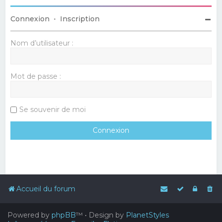
Connexion
•
Inscription
Nom d’utilisateur :
Mot de passe :
Se souvenir de moi
Accueil du forum
Powered by
phpBB
™
• Design by
PlanetStyles