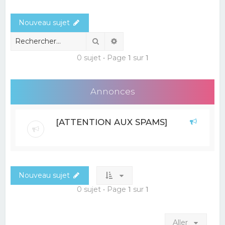
e
Nouveau sujet
r
c
Rechercher
Recherche avancée
h
0 sujet • Page
1
sur
1
e
r
Annonces
[ATTENTION AUX SPAMS]
Nouveau sujet
0 sujet • Page
1
sur
1
Aller