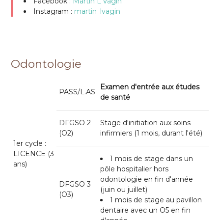
Facebook :
Martin L'Vagin
Instagram :
martin_lvagin
Odontologie
Examen d'entrée aux études
PASS/L.AS
de santé
DFGSO 2
Stage d'initiation aux soins
(O2)
infirmiers (1 mois, durant l'été)
1er cycle :
LICENCE (3
1 mois de stage dans un
ans)
pôle hospitalier hors
odontologie en fin d'année
DFGSO 3
(juin ou juillet)
(O3)
1 mois de stage au pavillon
dentaire avec un O5 en fin