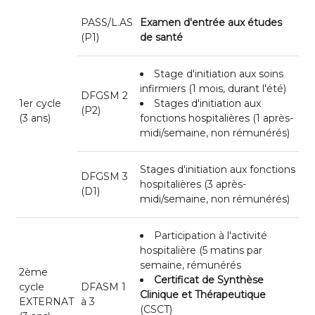
PASS/L.AS
Examen d'entrée aux études
(P1)
de santé
Stage d'initiation aux soins
infirmiers (1 mois, durant l'été)
DFGSM 2
1er cycle
Stages d'initiation aux
(P2)
(3 ans)
fonctions hospitalières (1 après-
midi/semaine, non rémunérés)
Stages d'initiation aux fonctions
DFGSM 3
hospitalières (3 après-
(D1)
midi/semaine, non rémunérés)
Participation à l'activité
hospitalière (5 matins par
semaine, rémunérés
2ème
Certificat de Synthèse
cycle
DFASM 1
Clinique et Thérapeutique
EXTERNAT
à 3
(CSCT)