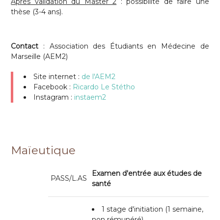
Après validation du Master 2
: possibilité de faire une
thèse (3-4 ans).
Contact
: Association des Étudiants en Médecine de
Marseille (AEM2)
Site internet :
de l'AEM2
Facebook :
Ricardo Le Stétho
Instagram :
instaem2
Maïeutique
Examen d'entrée aux études de
PASS/L.AS
santé
1 stage d'initiation (1 semaine,
non rémunéré)