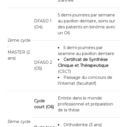
d'année
5 demi-journées par semaine
DFASO 1
au pavillon dentaire, soins sur
(O4)
des patients en binôme avec
un O6
2ème cycle
:
5 demi-journées par
MASTER (2
seamine au pavillon dentaire
ans)
Certificat de Synthèse
DFASO 2
Clinique et Thérapeutique
(O5)
(CSCT)
Passage du concours de
l'internat (facultatif)
Entrée dans le monde
Cycle
professionnel et préparation
court (O6)
de la thèse
3ème cycle
Orthodontie (3 ans)