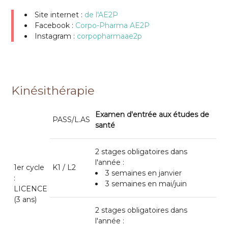
Site internet :
de l'AE2P
Facebook :
Corpo-Pharma AE2P
Instagram :
corpopharmaae2p
Kinésithérapie
Examen d'entrée aux études de
PASS/L.AS
santé
2 stages obligatoires dans
l'année :
1er cycle
K1 / L2
3 semaines en janvier
:
3 semaines en mai/juin
LICENCE
(3 ans)
2 stages obligatoires dans
l'année :