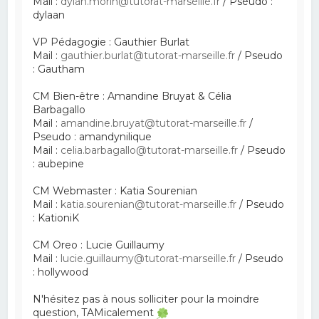
Mail :
dylan.morin@tutorat-marseille.fr
/ Pseudo :
dylaan
VP Pédagogie : Gauthier Burlat
Mail :
gauthier.burlat@tutorat-marseille.fr
/ Pseudo
: Gautham
CM Bien-être : Amandine Bruyat & Célia
Barbagallo
Mail :
amandine.bruyat@tutorat-marseille.fr
/
Pseudo : amandynilique
Mail :
celia.barbagallo@tutorat-marseille.fr
/ Pseudo
: aubepine
CM Webmaster : Katia Sourenian
Mail :
katia.sourenian@tutorat-marseille.fr
/ Pseudo
: KationiK
CM Oreo : Lucie Guillaumy
Mail :
lucie.guillaumy@tutorat-marseille.fr
/ Pseudo
: hollywood
N'hésitez pas à nous solliciter pour la moindre
question, TAMicalement