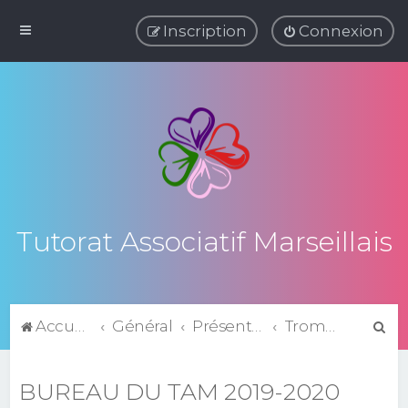
Inscription
Connexion
Tutorat Associatif Marseillais
R
Accueil du forum
Général
Présentation du TAM
Trombinoscopes
e
c
BUREAU DU TAM 2019-2020
h