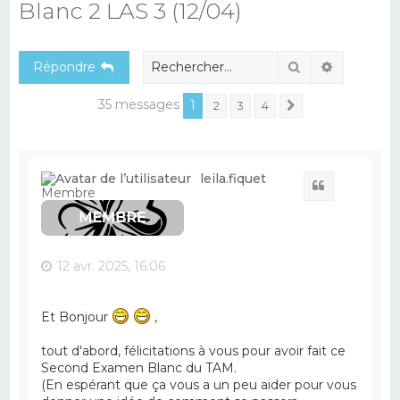
Blanc 2 LAS 3 (12/04)
e
r
Rechercher
Recherch
Répondre
c
h
35 messages
1
2
3
4
Suivant
e
r
leila.fiquet
Citation
Membre
12 avr. 2025, 16:06
Et Bonjour
,
tout d'abord, félicitations à vous pour avoir fait ce
Second Examen Blanc du TAM.
(En espérant que ça vous a un peu aider pour vous