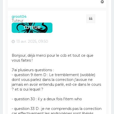
H
a
u
t
groot04
Citation
Tuteur
13 avr. 2025, 09:50
Bonjour, déjà merci pour le ccb et tout ce que
vous faites !
J'ai plusieurs questions :
- question 9 item D : Le tremblement (wobble)
dont vous parlez dans la correction j'avoue ne
jamais en avoir entendu parlé, est-ce dans le cours
? et si oui lequel ?
- question 30 : il y a deux fois l'item who
- question 33 D : je ne comprends pas la correction
car effectivement les androgènes sont libérés