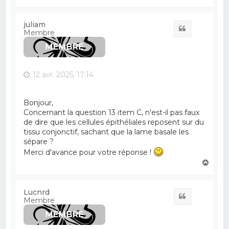
a
u
t
juliam
Citation
Membre
12 avr. 2025, 17:14
Bonjour,
Concernant la question 13 item C, n'est-il pas faux
de dire que les cellules épithéliales reposent sur du
tissu conjonctif, sachant que la lame basale les
sépare ?
Merci d'avance pour votre réponse !
H
a
u
t
Lucnrd
Citation
Membre