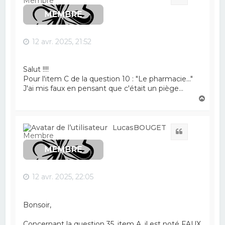
Membre
12 avr. 2025, 21:52
Salut !!!!
Pour l'item C de la question 10 : "Le pharmacie..."
J'ai mis faux en pensant que c'était un piège...
H
a
u
t
LucasBOUGET
Citation
Membre
12 avr. 2025, 22:05
Bonsoir,
Concernant la question 35, item A, il est noté FAUX