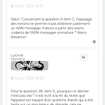
12 avr. 2025, 19:19
Salut ! Concernant la question 9 item C, l'épissage
des introns ne permet-il pas d'obtenir justement
un ARN messager mature à partir des exons
codants de l'ARN messager immature ? Merci
d'avance !
H
a
u
t
Lucnrd
Citation
Membre
12 avr. 2025, 19:30
Pour la question 28, item E, pourquoi ce dernier
n'est pas vrai ? Il est écrit à la fin du texte que
l'appareil est équipé d'un système d'arrêt qui a été
testé sur un simulateur de glissade, cela ne