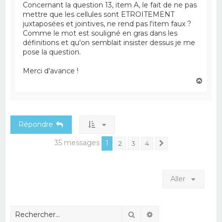
Concernant la question 13, item A, le fait de ne pas
mettre que les cellules sont ETROITEMENT
juxtaposées et jointives, ne rend pas l'item faux ?
Comme le mot est souligné en gras dans les
définitions et qu'on semblait insister dessus je me
pose la question.
Merci d'avance !
H
a
u
t
Répondre
35 messages
1
2
3
4
Suivant
Aller
Rechercher
Recherche avancé