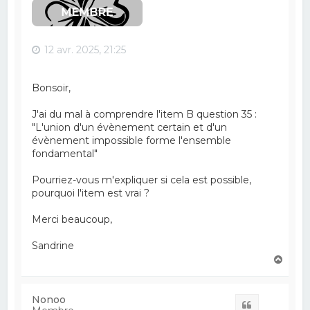
12 avr. 2025, 21:25
Bonsoir,
J'ai du mal à comprendre l'item B question 35 :
"L'union d'un évènement certain et d'un
évènement impossible forme l'ensemble
fondamental"
Pourriez-vous m'expliquer si cela est possible,
pourquoi l'item est vrai ?
Merci beaucoup,
Sandrine
H
a
u
t
Nonoo
Citation