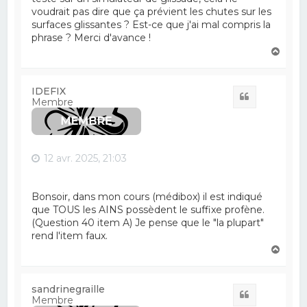
voudrait pas dire que ça prévient les chutes sur les
surfaces glissantes ? Est-ce que j'ai mal compris la
phrase ? Merci d'avance !
H
a
u
t
IDEFIX
Citation
Membre
12 avr. 2025, 21:03
Bonsoir, dans mon cours (médibox) il est indiqué
que TOUS les AINS possèdent le suffixe profène.
(Question 40 item A) Je pense que le "la plupart"
rend l'item faux.
H
a
u
t
sandrinegraille
Citation
Membre