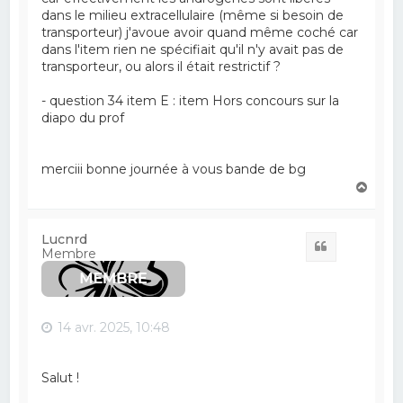
dans le milieu extracellulaire (même si besoin de
transporteur) j'avoue avoir quand même coché car
dans l'item rien ne spécifiait qu'il n'y avait pas de
transporteur, ou alors il était restrictif ?
- question 34 item E : item Hors concours sur la
diapo du prof
merciii bonne journée à vous bande de bg
H
a
u
t
Lucnrd
Citation
Membre
14 avr. 2025, 10:48
Salut !