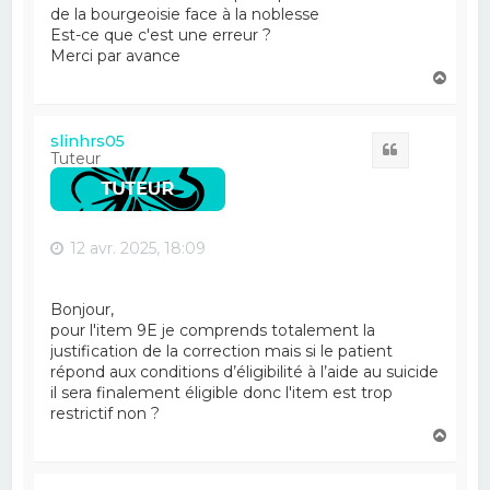
de la bourgeoisie face à la noblesse
Est-ce que c'est une erreur ?
Merci par avance
H
a
u
t
slinhrs05
Citation
Tuteur
12 avr. 2025, 18:09
Bonjour,
pour l'item 9E je comprends totalement la
justification de la correction mais si le patient
répond aux conditions d’éligibilité à l’aide au suicide
il sera finalement éligible donc l'item est trop
restrictif non ?
H
a
u