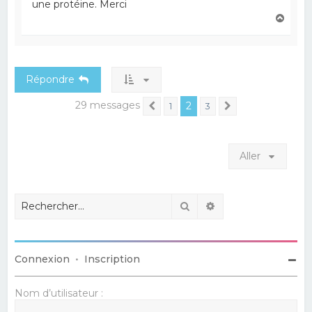
une protéine. Merci
H
a
u
t
Répondre
29 messages
2
1
3
Précédent
Suivant
Aller
Rechercher
Recherche avancé
Connexion
•
Inscription
Nom d’utilisateur :