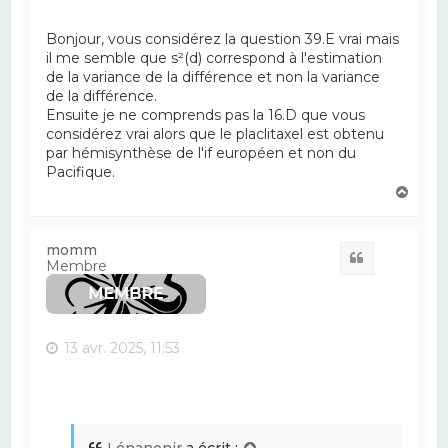
Bonjour, vous considérez la question 39.E vrai mais
il me semble que s²(d) correspond à l'estimation
de la variance de la différence et non la variance
de la différence.
Ensuite je ne comprends pas la 16.D que vous
considérez vrai alors que le placlitaxel est obtenu
par hémisynthèse de l'if européen et non du
Pacifique.
H
a
u
t
momm
Citation
Membre
13 avr. 2025, 11:53