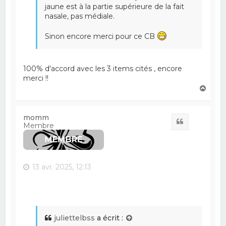
jaune est à la partie supérieure de la fait
nasale, pas médiale.
Sinon encore merci pour ce CB
100% d'accord avec les 3 items cités , encore
merci !!
H
a
u
t
momm
Citation
Membre
13 avr. 2025, 12:13
juliettelbss
a écrit :