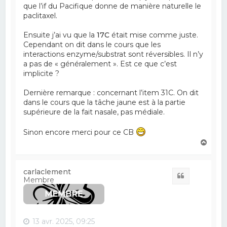
que l’if du Pacifique donne de manière naturelle le
paclitaxel.
Ensuite j’ai vu que la
17C
était mise comme juste.
Cependant on dit dans le cours que les
interactions enzyme/substrat sont réversibles. Il n’y
a pas de « généralement ». Est ce que c’est
implicite ?
Dernière remarque : concernant l’item 31C. On dit
dans le cours que la tâche jaune est à la partie
supérieure de la fait nasale, pas médiale.
Sinon encore merci pour ce CB
H
a
u
t
carlaclement
Citation
Membre
13 avr. 2025, 09:25