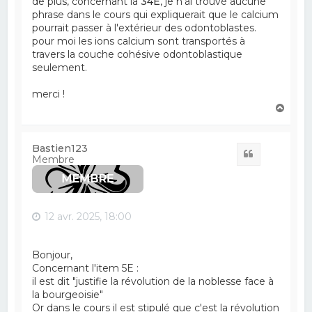
de plus, concernant la
34E
, je n'ai trouvé aucune
phrase dans le cours qui expliquerait que le calcium
pourrait passer à l'extérieur des odontoblastes.
pour moi les ions calcium sont transportés à
travers la couche cohésive odontoblastique
seulement.
merci !
H
a
u
t
Bastien123
Citation
Membre
12 avr. 2025, 18:00
Bonjour,
Concernant l'item 5E :
il est dit "justifie la révolution de la noblesse face à
la bourgeoisie"
Or dans le cours il est stipulé que c'est la révolution