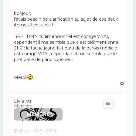
bonjour,
j'avais besoin de clarification au sujet de ces deux
items s'il vous plait :
18-E : RMN tridimensionnel est corrigé VRAI,
cependant il me semble que c'est bidimentionnel
31-C : la tache jaune fait parti de la parois médiale
est corrigé VRAI, cependant il me semble que le
prof parle de paroi supérieur
Merci
H
a
u
t
Livia_ttr
Citation
Membre
13 avr. 2025, 09:46