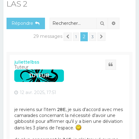
LAS 2
e
r
Rechercher
Recherch
Répondre
c
h
29 messages
2
1
3
Précédent
Suivant
e
r
juliettelbss
Citation
Tuteur
12 avr. 2025, 17:51
je reviens sur l'item
28E
, je suis d'accord avec mes
camarades concernant la nécessité d'avoir une
gibbosité pour affirmer qu'il y a bien une déviation
dans les 3 plans de l'espace.