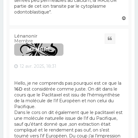
serrées peu perméables au calcium, la MAJEUR
partie de cet ion transite par le cytoplasme
odontoblastique".
H
a
u
t
Lénanonir
Citation
Membre
12 avr. 2025, 18:31
Hello, je ne comprends pas pourquoi est ce que la
16D
est considérée comme juste. On dit dans le
cours que le Paclitaxel est issu de l’hémisynthèse
de la molécule de l’if Européen et non celui du
Pacifique.
Dans le cors on dit également que le paclitaxel est
une molécule naturelle issue de l’if du Pacifique,
sauf qu’étant donné que ,son extraction était
compliqué et le rendement pas ouf, on s’est
tourné vers l’if Européen. Du coup j’ai l’impression