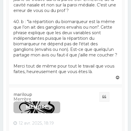
cavité nasale et non sur la paroi médiale. C'est une
erreur de vous ou du prof ?
40. b : "la répartition du biomarqueur est la même
que l’on ait des ganglions envahis ou non". Cette
phrase explique que les deux variables sont
indépendantes puisque la répartition du
biomarqueur ne dépend pas de l'état des
ganglions (envahis ou non). Est-ce que quelqu'un
partage mon avis ou faut-il que j'aille me coucher ?
Merci tout de même pour tout le travail que vous
faites, heureusement que vous êtes là.
H
a
u
t
mariloup
Citation
Membre
12 avr. 2025, 18:19