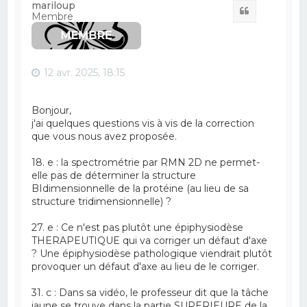
t
mariloup
Citation
Membre
12 avr. 2025, 18:15
Bonjour,
j'ai quelques questions vis à vis de la correction
que vous nous avez proposée.
18. e : la spectrométrie par RMN 2D ne permet-
elle pas de déterminer la structure
BIdimensionnelle de la protéine (au lieu de sa
structure tridimensionnelle) ?
27. e : Ce n'est pas plutôt une épiphysiodèse
THERAPEUTIQUE qui va corriger un défaut d'axe
? Une épiphysiodèse pathologique viendrait plutôt
provoquer un défaut d'axe au lieu de le corriger.
31. c : Dans sa vidéo, le professeur dit que la tâche
jaune se trouve dans la partie SUPERIEURE de la