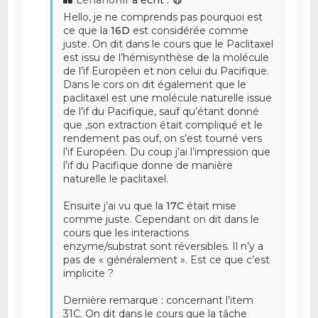
Lénanonir
a écrit :
Hello, je ne comprends pas pourquoi est
ce que la
16D
est considérée comme
juste. On dit dans le cours que le Paclitaxel
est issu de l’hémisynthèse de la molécule
de l’if Européen et non celui du Pacifique.
Dans le cors on dit également que le
paclitaxel est une molécule naturelle issue
de l’if du Pacifique, sauf qu’étant donné
que ,son extraction était compliqué et le
rendement pas ouf, on s’est tourné vers
l’if Européen. Du coup j’ai l’impression que
l’if du Pacifique donne de manière
naturelle le paclitaxel.
Ensuite j’ai vu que la
17C
était mise
comme juste. Cependant on dit dans le
cours que les interactions
enzyme/substrat sont réversibles. Il n’y a
pas de « généralement ». Est ce que c’est
implicite ?
Dernière remarque : concernant l’item
31C. On dit dans le cours que la tâche