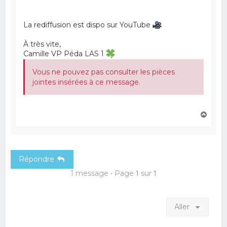
La rediffusion est dispo sur YouTube
À très vite,
Camille VP Péda LAS 1
Vous ne pouvez pas consulter les pièces
jointes insérées à ce message.
H
a
u
t
Répondre
1 message • Page
1
sur
1
Aller