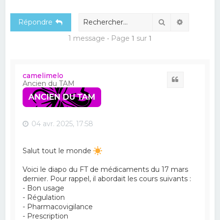
e
Rechercher
Recherch
Répondre
r
c
1 message • Page
1
sur
1
h
e
camelimelo
r
Citation
Ancien du TAM
04 avr. 2025, 17:58
Salut tout le monde
Voici le diapo du FT de médicaments du 17 mars
dernier. Pour rappel, il abordait les cours suivants :
- Bon usage
- Régulation
- Pharmacovigilance
- Prescription