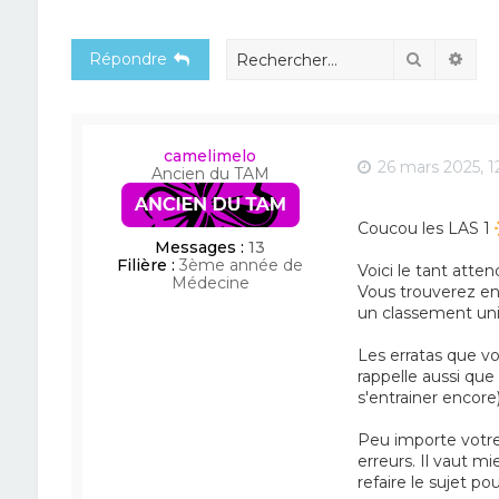
Recherch
Rec
Répondre
camelimelo
26 mars 2025, 1
Ancien du TAM
Coucou les LAS 1
Messages :
13
Filière :
3ème année de
Voici le tant att
Médecine
Vous trouverez en 
un classement uni
Les erratas que v
rappelle aussi que 
s'entrainer encore)
Peu importe votre 
erreurs. Il vaut m
refaire le sujet po