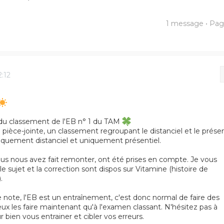
1 message • Pa
er
herche avancée
2:12
endu classement de l'EB n° 1 du TAM
pièce-jointe, un classement regroupant le distanciel et le présen
quement distanciel et uniquement présentiel.
ous nous avez fait remonter, ont été prises en compte. Je vous
le sujet et la correction sont dispos sur Vitamine (histoire de
.
note, l'EB est un entraînement, c'est donc normal de faire des
ieux les faire maintenant qu'à l'examen classant. N'hésitez pas à
ur bien vous entrainer et cibler vos erreurs.