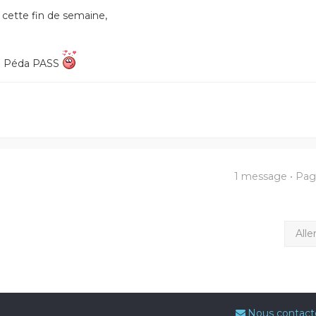
cette fin de semaine,
 VP Péda PASS
1 message • Pa
Alle
Nous contact