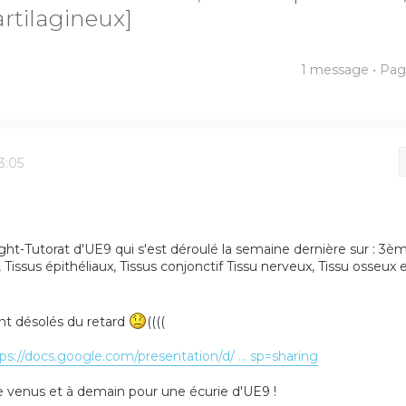
artilagineux]
1 message • Pa
er
herche avancée
3:05
ight-Tutorat d'UE9 qui s'est déroulé la semaine dernière sur : 3è
issus épithéliaux, Tissus conjonctif Tissu nerveux, Tissu osseux 
t désolés du retard
((((
ps://docs.google.com/presentation/d/ ... sp=sharing
re venus et à demain pour une écurie d'UE9 !