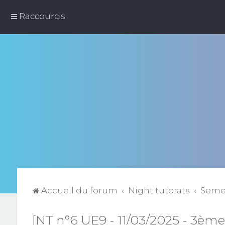
Raccourcis
Accueil du forum
Night tutorats
Semes
[NT n°6 UE9 - 11/03/2025 - 3ème