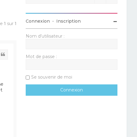
Connexion
•
Inscription
ge
1
sur
1
Nom d’utilisateur :
Citation
Mot de passe :
Se souvenir de moi
me
et