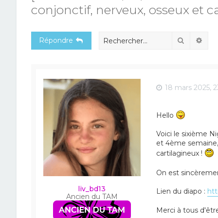
conjonctif, nerveux, osseux et c
Recherch
Rec
Répondre
18 mars 2025, 2
Hello
Voici le sixième N
et 4ème semaine, T
cartilagineux !
On est sincèremen
liv_bd13
Lien du diapo :
htt
Ancien du TAM
Merci à tous d'êt