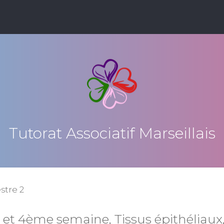
Tutorat Associatif Marseillais
tre 2
 et 4ème semaine, Tissus épithéliaux