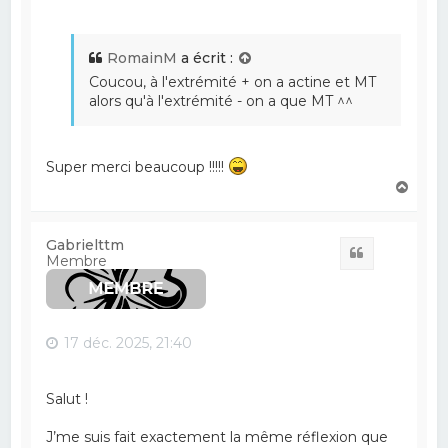
RomainM
a écrit :
Coucou, à l'extrémité + on a actine et MT
alors qu'à l'extrémité - on a que MT ^^
Super merci beaucoup !!!!!
H
a
u
t
Gabrielttm
Citation
Membre
17 déc. 2025, 21:40
Salut !
J’me suis fait exactement la même réflexion que