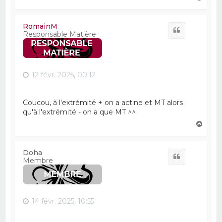
a
u
t
RomainM
Citation
Responsable Matière
12 févr. 2025, 00:12
Coucou, à l'extrémité + on a actine et MT alors
qu'à l'extrémité - on a que MT ^^
H
a
u
t
Doha
Citation
Membre
14 févr. 2025, 10:55