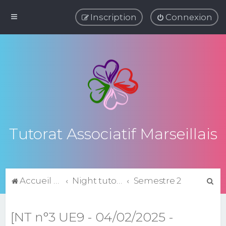
Inscription
Connexion
Tutorat Associatif Marseillais
R
Accueil du forum
Night tutorats
Semestre 2
e
c
[NT n°3 UE9 - 04/02/2025 -
h