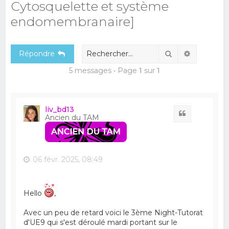
Cytosquelette et système
e
endomembranaire]
r
c
Rechercher
Recherch
h
Répondre
e
5 messages • Page
1
sur
1
r
liv_bd13
Citation
Ancien du TAM
06 févr. 2025, 08:49
Hello
,
Avec un peu de retard voici le 3ème Night-Tutorat
d'UE9 qui s'est déroulé mardi portant sur le