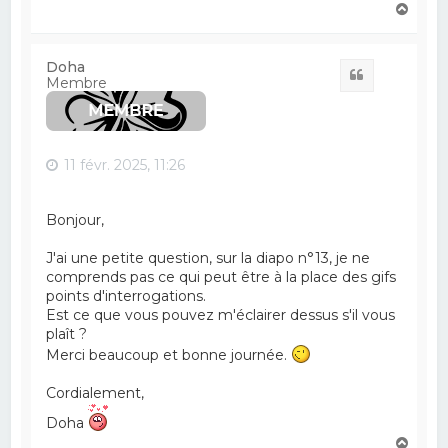
H
a
u
t
Doha
Citation
Membre
11 févr. 2025, 11:26
Bonjour,
J'ai une petite question, sur la diapo n°13, je ne
comprends pas ce qui peut être à la place des gifs
points d'interrogations.
Est ce que vous pouvez m'éclairer dessus s'il vous
plaît ?
Merci beaucoup et bonne journée.
Cordialement,
Doha
H