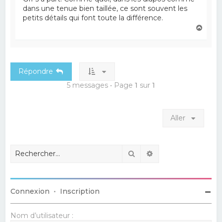
dans une tenue bien taillée, ce sont souvent les
petits détails qui font toute la différence.
H
a
u
t
Répondre
5 messages • Page
1
sur
1
Aller
Rechercher
Recherche avancé
Connexion
•
Inscription
Nom d’utilisateur :