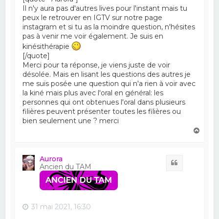
Il n'y aura pas d'autres lives pour l'instant mais tu
peux le retrouver en IGTV sur notre page
instagram et si tu as la moindre question, n'hésites
pas à venir me voir également. Je suis en
kinésithérapie
[/quote]
Merci pour ta réponse, je viens juste de voir
désolée. Mais en lisant les questions des autres je
me suis posée une question qui n'a rien à voir avec
la kiné mais plus avec l'oral en général: les
personnes qui ont obtenues l'oral dans plusieurs
filières peuvent présenter toutes les filières ou
bien seulement une ? merci
H
a
u
t
Aurora
Citation
Ancien du TAM
31 mai 2021, 16:30