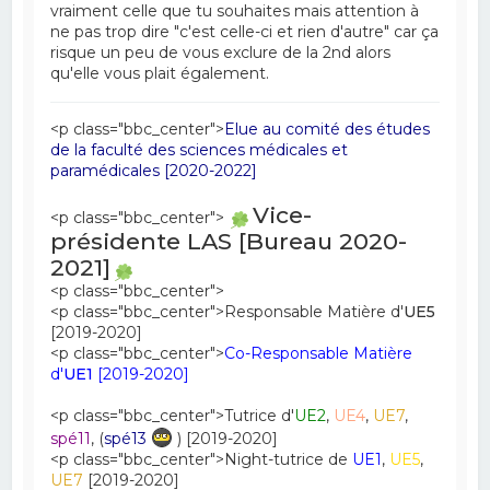
vraiment celle que tu souhaites mais attention à
ne pas trop dire "c'est celle-ci et rien d'autre" car ça
risque un peu de vous exclure de la 2nd alors
qu'elle vous plait également.
<p class="bbc_center">
Elue au comité des études
de la faculté des sciences médicales et
paramédicales [2020-2022]
Vice-
<p class="bbc_center">
présidente LAS [Bureau 2020-
2021]
<p class="bbc_center">
<p class="bbc_center">Responsable Matière d'
UE5
[2019-2020]
<p class="bbc_center">
Co-Responsable Matière
d'
UE1
[2019-2020]
<p class="bbc_center">Tutrice d'
UE2
,
UE4
,
UE7
,
spé11
, (
spé13
) [2019-2020]
<p class="bbc_center">Night-tutrice de
UE1
,
UE5
,
UE7
[2019-2020]