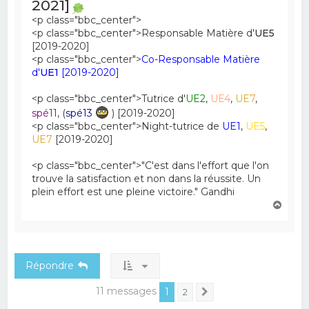
2021]
<p class="bbc_center">
<p class="bbc_center">Responsable Matière d'
UE5
[2019-2020]
<p class="bbc_center">
Co-Responsable Matière
d'
UE1
[2019-2020]
<p class="bbc_center">Tutrice d'
UE2
,
UE4
,
UE7
,
spé11
, (
spé13
) [2019-2020]
<p class="bbc_center">Night-tutrice de
UE1
,
UE5
,
UE7
[2019-2020]
<p class="bbc_center">"C'est dans l'effort que l'on
trouve la satisfaction et non dans la réussite. Un
plein effort est une pleine victoire." Gandhi
H
a
u
t
Répondre
11 messages
1
2
Suivant