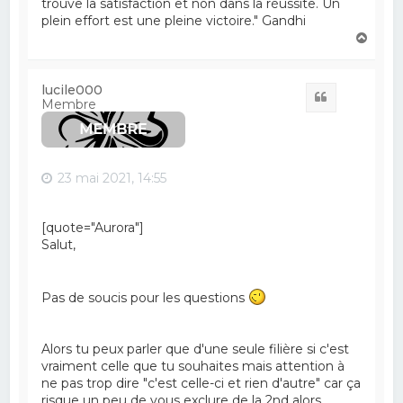
trouve la satisfaction et non dans la réussite. Un
plein effort est une pleine victoire." Gandhi
H
a
u
t
lucile000
Citation
Membre
23 mai 2021, 14:55
[quote="Aurora"]
Salut,
Pas de soucis pour les questions
Alors tu peux parler que d'une seule filière si c'est
vraiment celle que tu souhaites mais attention à
ne pas trop dire "c'est celle-ci et rien d'autre" car ça
risque un peu de vous exclure de la 2nd alors