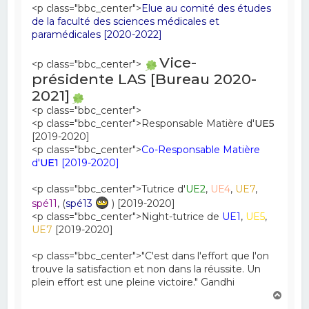
<p class="bbc_center">
Elue au comité des études
de la faculté des sciences médicales et
paramédicales [2020-2022]
Vice-
<p class="bbc_center">
présidente LAS [Bureau 2020-
2021]
<p class="bbc_center">
<p class="bbc_center">Responsable Matière d'
UE5
[2019-2020]
<p class="bbc_center">
Co-Responsable Matière
d'
UE1
[2019-2020]
<p class="bbc_center">Tutrice d'
UE2
,
UE4
,
UE7
,
spé11
, (
spé13
) [2019-2020]
<p class="bbc_center">Night-tutrice de
UE1
,
UE5
,
UE7
[2019-2020]
<p class="bbc_center">"C'est dans l'effort que l'on
trouve la satisfaction et non dans la réussite. Un
plein effort est une pleine victoire." Gandhi
H
a