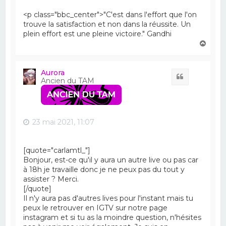
<p class="bbc_center">"C'est dans l'effort que l'on
trouve la satisfaction et non dans la réussite. Un
plein effort est une pleine victoire." Gandhi
H
a
u
t
Aurora
Citation
Ancien du TAM
23 mai 2021, 11:07
[quote="carlamtl_"]
Bonjour, est-ce qu'il y aura un autre live ou pas car
à 18h je travaille donc je ne peux pas du tout y
assister ? Merci.
[/quote]
Il n'y aura pas d'autres lives pour l'instant mais tu
peux le retrouver en IGTV sur notre page
instagram et si tu as la moindre question, n'hésites