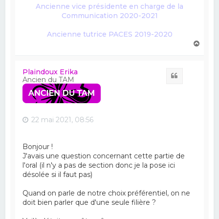
Ancienne vice présidente en charge de la
Communication 2020-2021
Ancienne tutrice PACES 2019-2020
H
a
u
t
Plaindoux Erika
Citation
Ancien du TAM
22 mai 2021, 08:56
Bonjour !
J'avais une question concernant cette partie de
l'oral (il n'y a pas de section donc je la pose ici
désolée si il faut pas)
Quand on parle de notre choix préférentiel, on ne
doit bien parler que d'une seule filière ?