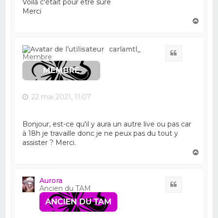
Voilà c'était pour être sûre
Merci
H
a
u
t
carlamtl_
Citation
Membre
22 mai 2021, 11:07
Bonjour, est-ce qu'il y aura un autre live ou pas car
à 18h je travaille donc je ne peux pas du tout y
assister ? Merci.
H
a
u
t
Aurora
Citation
Ancien du TAM