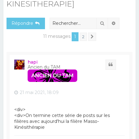
KINESITHERAPIE]
e
r
Rechercher
Recherch
Répondre
c
h
11 messages
1
2
Suivant
e
r
hapi
Citation
Ancien du TAM
21 mai 2021, 18:09
<div>
<div>On termine cette série de posts sur les
filières avec aujourd'hui la filière Masso-
Kinésithérapie