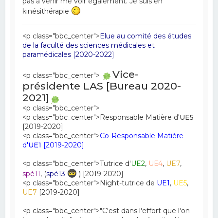
pas à venir me voir également. Je suis en
kinésithérapie
<p class="bbc_center">
Elue au comité des études
de la faculté des sciences médicales et
paramédicales [2020-2022]
Vice-
<p class="bbc_center">
présidente LAS [Bureau 2020-
2021]
<p class="bbc_center">
<p class="bbc_center">Responsable Matière d'
UE5
[2019-2020]
<p class="bbc_center">
Co-Responsable Matière
d'
UE1
[2019-2020]
<p class="bbc_center">Tutrice d'
UE2
,
UE4
,
UE7
,
spé11
, (
spé13
) [2019-2020]
<p class="bbc_center">Night-tutrice de
UE1
,
UE5
,
UE7
[2019-2020]
<p class="bbc_center">"C'est dans l'effort que l'on