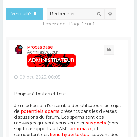
e
Rechercher
Recherche
Verrouillé
r
c
1 message • Page
1
sur
1
h
e
Procaspase
r
Citation
Administrateur
09 oct. 2025, 00:05
Bonjour à toutes et tous,
Je m'adresse à l'ensemble des utilisateurs au sujet
de
potentiels spams
présents dans les diverses
discussions du forum. Les spams sont des
messages qui vont vous sembler
suspects
(hors
sujet par rapport au TAM),
anormaux
, et
comportant des
liens hypertextes
(souvent des