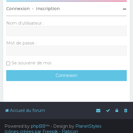
Connexion
•
Inscription
Nom d’utilisateur :
Mot de passe :
Se souvenir de moi
Accueil du forum
Powered by
phpBB
™
• Design by
PlanetStyles
Icônes créées par Freepik - Flaticon