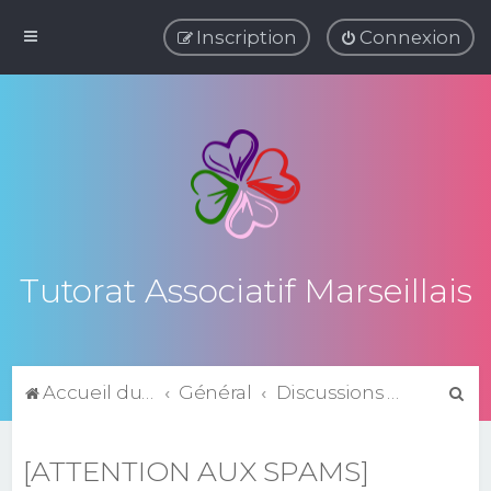
Inscription
Connexion
Tutorat Associatif Marseillais
R
Accueil du forum
Général
Discussions générales
e
c
[ATTENTION AUX SPAMS]
h