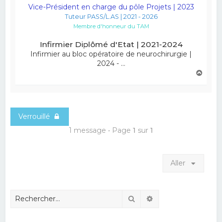
Vice-Président en charge du pôle Projets | 2023
Tuteur PASS/L.AS | 2021 - 2026
Membre d'honneur du TAM
Infirmier Diplômé d'Etat | 2021-2024
Infirmier au bloc opératoire de neurochirurgie |
2024 - ...
H
a
u
t
Verrouillé
1 message • Page
1
sur
1
Aller
Rechercher
Recherche avancé