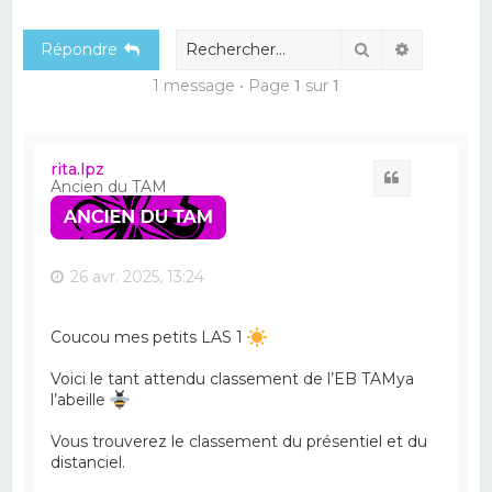
e
Rechercher
Recherch
Répondre
r
c
1 message • Page
1
sur
1
h
e
rita.lpz
r
Citation
Ancien du TAM
26 avr. 2025, 13:24
Coucou mes petits LAS 1
Voici le tant attendu classement de l’EB TAMya
l’abeille
Vous trouverez le classement du présentiel et du
distanciel.