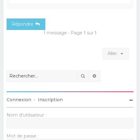
a
u
t
Répondre
1 message • Page
1
sur
1
Aller
Rechercher
Recherche avancé
Connexion
•
Inscription
Nom d’utilisateur :
Mot de passe :