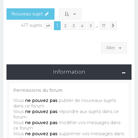
Nouveau sujet
417 sujets
1
…
2
3
4
5
17
Suivant
Page
1
sur
17
Aller
Information
Permissions du forum
Vous
ne pouvez pas
publier de nouveaux sujets
dans ce forum
Vous
ne pouvez pas
répondre aux sujets dans ce
forum
Vous
ne pouvez pas
modifier vos messages dans
ce forum
Vous
ne pouvez pas
supprimer vos messages dans