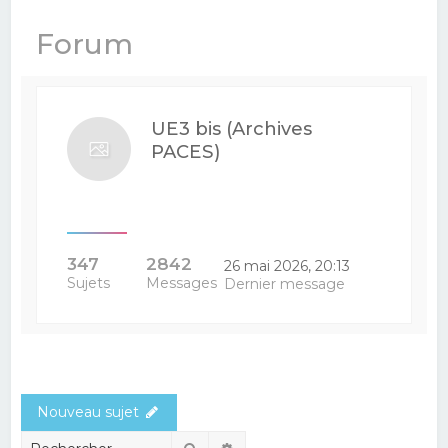
e
Forum
r
c
h
UE3 bis (Archives
e
PACES)
r
347
2842
26 mai 2026, 20:13
Sujets
Messages
Dernier message
Nouveau sujet
Rechercher
Recherche avancée