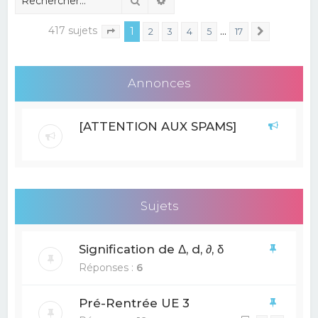
417 sujets
1
…
2
3
4
5
17
Suivant
Page
1
sur
17
Annonces
[ATTENTION AUX SPAMS]
Sujets
Signification de Δ, d, ∂, δ
Réponses :
6
Pré-Rentrée UE 3