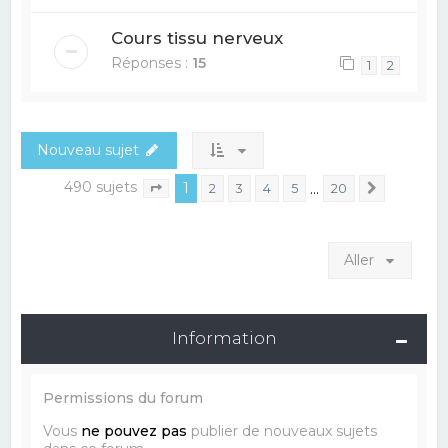
Cours tissu nerveux
Réponses :
15
1
2
Nouveau sujet
490 sujets
1
…
2
3
4
5
20
Suivant
Page
1
sur
20
Aller
Information
Permissions du forum
Vous
ne pouvez pas
publier de nouveaux sujets