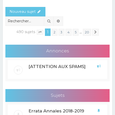
e
Nouveau sujet
r
c
Rechercher
Recherche avancée
h
490 sujets
1
…
2
3
4
5
20
Suivant
Page
1
sur
20
e
r
Annonces
[ATTENTION AUX SPAMS]
Sujets
Errata Annales 2018-2019