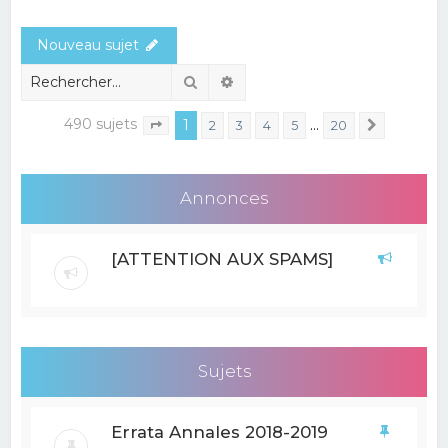
e
Nouveau sujet
r
c
Rechercher
Recherche avancée
h
490 sujets
1
…
2
3
4
5
20
Suivant
Page
1
sur
20
e
r
Annonces
[ATTENTION AUX SPAMS]
Sujets
Errata Annales 2018-2019