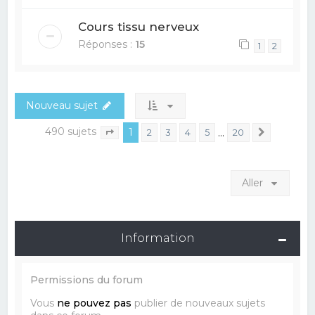
Cours tissu nerveux
Réponses :
15
1
2
Nouveau sujet
490 sujets
1
…
2
3
4
5
20
Suivant
Page
1
sur
20
Aller
Information
Permissions du forum
Vous
ne pouvez pas
publier de nouveaux sujets