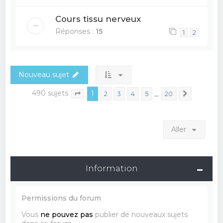
Cours tissu nerveux
Réponses :
15
1
2
Nouveau sujet
490 sujets
1
…
2
3
4
5
20
Suivant
Page
1
sur
20
Aller
Information
Permissions du forum
Vous
ne pouvez pas
publier de nouveaux sujets