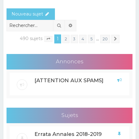
e
Nouveau sujet
r
c
Rechercher
Recherche avancée
h
490 sujets
1
…
2
3
4
5
20
Suivant
Page
1
sur
20
e
r
Annonces
[ATTENTION AUX SPAMS]
Sujets
Errata Annales 2018-2019