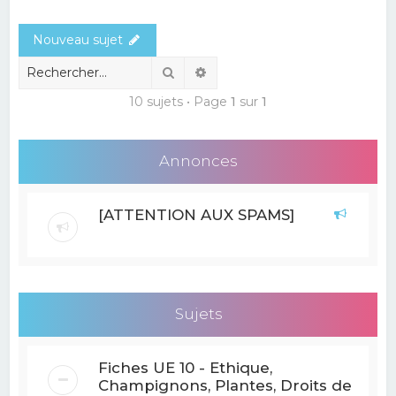
e
Nouveau sujet
r
c
Rechercher
Recherche avancée
h
10 sujets • Page
1
sur
1
e
r
Annonces
[ATTENTION AUX SPAMS]
Sujets
Fiches UE 10 - Ethique,
Champignons, Plantes, Droits de