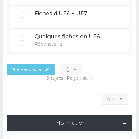
Fiches d'UE6 + UE7
Quelques fiches en UE6
Réponses :
2
Nouveau sujet
3 sujets • Page
1
sur
1
Aller
Information