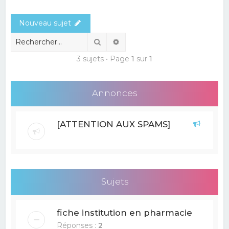
e
Nouveau sujet
r
c
Rechercher
Recherche avancée
h
3 sujets • Page
1
sur
1
e
r
Annonces
[ATTENTION AUX SPAMS]
Sujets
fiche institution en pharmacie
Réponses :
2