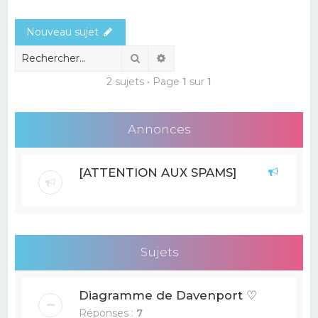
e
Nouveau sujet
r
c
Rechercher
Recherche avancée
h
2 sujets • Page
1
sur
1
e
r
Annonces
[ATTENTION AUX SPAMS]
Sujets
Diagramme de Davenport ♡
Réponses :
7