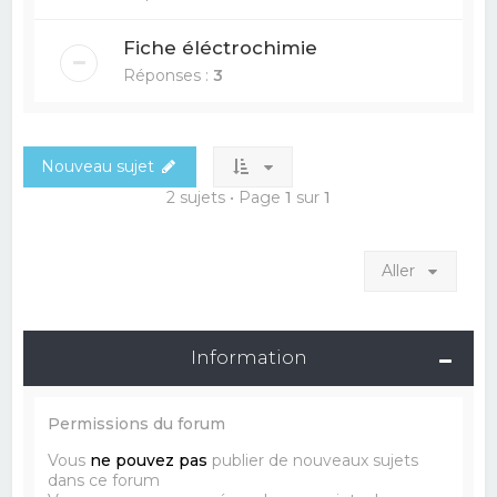
Fiche éléctrochimie
Réponses :
3
Nouveau sujet
2 sujets • Page
1
sur
1
Aller
Information
Permissions du forum
Vous
ne pouvez pas
publier de nouveaux sujets
dans ce forum