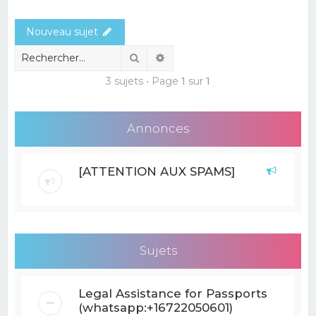
e
Nouveau sujet
r
c
Rechercher
Recherche avancée
h
3 sujets • Page
1
sur
1
e
r
Annonces
[ATTENTION AUX SPAMS]
Sujets
Legal Assistance for Passports
(whatsapp:+16722050601)