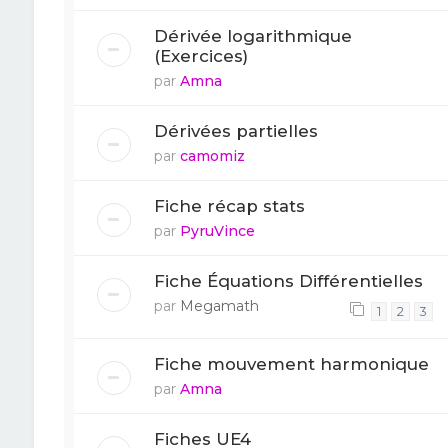
Dérivée logarithmique
(Exercices)
par
Amna
Dérivées partielles
par
camomiz
Fiche récap stats
par
PyruVince
Fiche Équations Différentielles
par
Megamath
1
2
3
Fiche mouvement harmonique
par
Amna
Fiches UE4