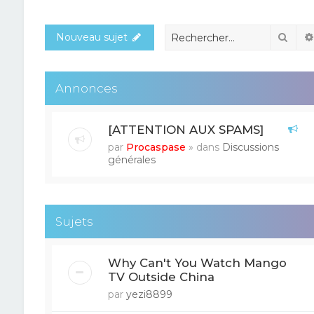
Rech
Nouveau sujet
Annonces
[ATTENTION AUX SPAMS]
par
Procaspase
» dans
Discussions
générales
Sujets
Why Can't You Watch Mango
TV Outside China
par
yezi8899