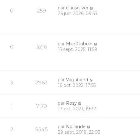
par
clausoliver
0
259
26 juin 2026, 09:53
par
Micr0tubule
0
3216
15 sept. 2025, 11:59
par
Vagabond
3
7963
16 oct. 2022, 17:55
par
Rosy
1
7179
17 oct. 2021, 19:32
par
Noiraude
2
5545
29 sept. 2019, 22:03