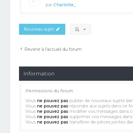
par
Charlotte_
Nouveau sujet
Revenir à l’accueil du forum
Information
Permissions du forum
Vous
ne pouvez pas
publier de nouveaux sujets da
Vous
ne pouvez pas
répondre aux sujets dans ce f
Vous
ne pouvez pas
modifier vos messages dans c
Vous
ne pouvez pas
supprimer vos messages dans
Vous
ne pouvez pas
transférer de pièces jointes d