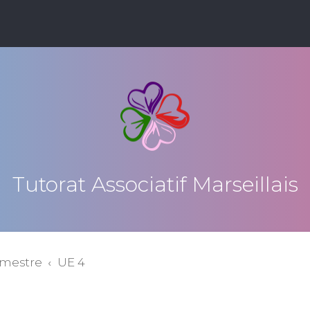
Tutorat Associatif Marseillais
emestre
UE 4