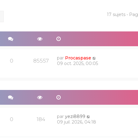
17 sujets • Pa
ercher
Recherche avancée
par
Procaspase
0
85557
09 oct. 2025, 00:05
par
yezi8899
0
184
09 juil. 2026, 04:18