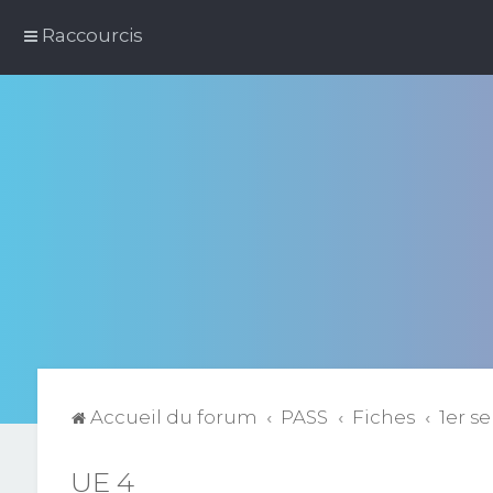
Raccourcis
Accueil du forum
PASS
Fiches
1er s
UE 4