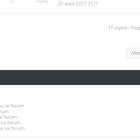
0
7436
20 août 2017, 21:17
17 sujets • Pa
Alle
ns ce forum
orum
e forum
 ce forum
ans ce forum