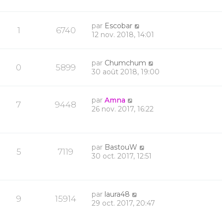
par
Escobar
1
6740
12 nov. 2018, 14:01
par
Chumchum
0
5899
30 août 2018, 19:00
par
Amna
7
9448
26 nov. 2017, 16:22
par
BastouW
5
7119
30 oct. 2017, 12:51
par
laura48
9
15914
29 oct. 2017, 20:47