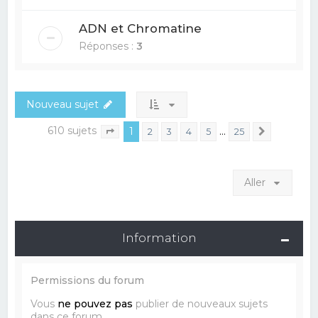
ADN et Chromatine
Réponses :
3
Nouveau sujet
610 sujets
1
…
2
3
4
5
25
Suivant
Page
1
sur
25
Aller
Information
Permissions du forum
Vous
ne pouvez pas
publier de nouveaux sujets
dans ce forum