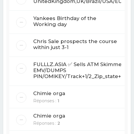
UnitedKingdom,UK/Brazil/USA/EURO/
Yankees Birthday of the
Working day
Chris Sale prospects the course
within just 3-1
FULLLZ.ASIA ✅ Sells ATM Skimmer PO
EMV/DUMPS
PIN/OMIKEY/Track+1/2_Zip_state+TX+
Chimie orga
Réponses :
1
Chimie orga
Réponses :
2