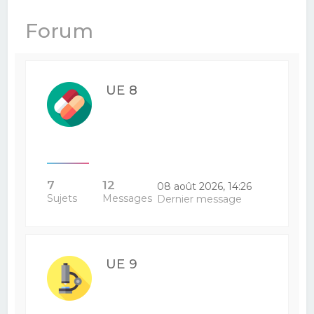
e
Forum
r
c
h
UE 8
e
r
7
12
08 août 2026, 14:26
Sujets
Messages
Dernier message
UE 9