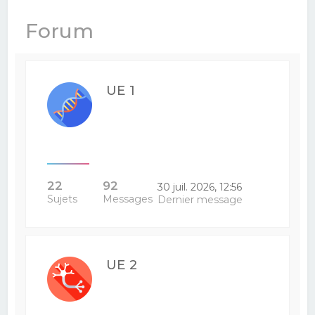
e
Forum
r
c
h
UE 1
e
r
22
92
30 juil. 2026, 12:56
Sujets
Messages
Dernier message
UE 2