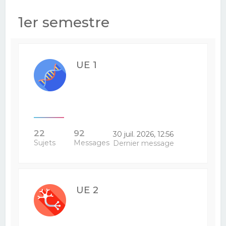
e
1er semestre
r
c
h
UE 1
e
r
22
92
30 juil. 2026, 12:56
Sujets
Messages
Dernier message
UE 2