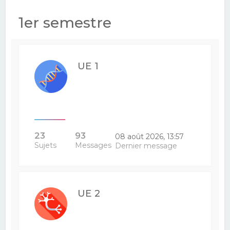
e
1er semestre
r
c
h
UE 1
e
r
23
93
08 août 2026, 13:57
Sujets
Messages
Dernier message
UE 2