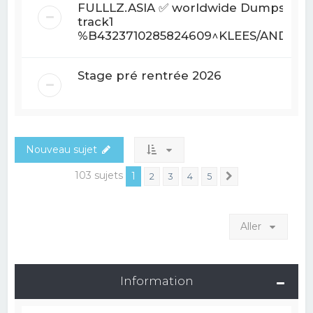
FULLLZ.ASIA ✅ worldwide Dumps With
track1
%B4323710285824609^KLEES/ANDREW
Stage pré rentrée 2026
Nouveau sujet
103 sujets
1
2
3
4
5
Suivant
Aller
Information