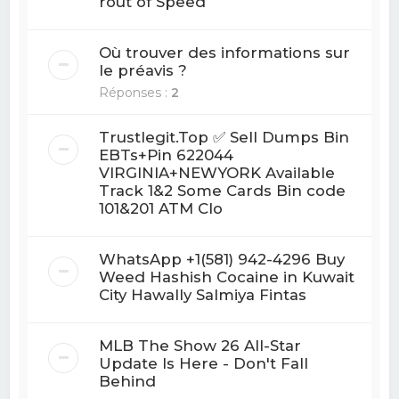
rout of Speed
Où trouver des informations sur
le préavis ?
Réponses :
2
Trustlegit.Top ✅ Sell Dumps Bin
EBTs+Pin 622044
VIRGINIA+NEWYORK Available
Track 1&2 Some Cards Bin code
101&201 ATM Clo
WhatsApp +1(581) 942-4296 Buy
Weed Hashish Cocaine in Kuwait
City Hawally Salmiya Fintas
MLB The Show 26 All-Star
Update Is Here - Don't Fall
Behind