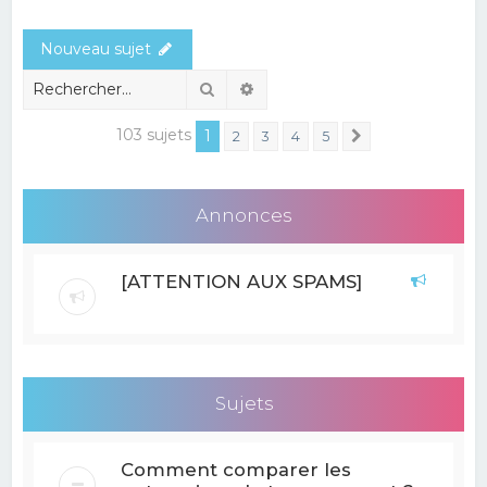
e
Nouveau sujet
r
c
Rechercher
Recherche avancée
h
103 sujets
1
2
3
4
5
Suivant
e
r
Annonces
[ATTENTION AUX SPAMS]
Sujets
Comment comparer les