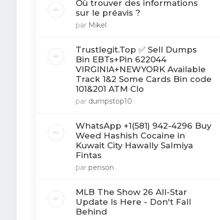
Où trouver des informations
sur le préavis ?
par
Mikel
Trustlegit.Top ✅ Sell Dumps
Bin EBTs+Pin 622044
VIRGINIA+NEWYORK Available
Track 1&2 Some Cards Bin code
101&201 ATM Clo
par
dumpstop10
WhatsApp +1(581) 942-4296 Buy
Weed Hashish Cocaine in
Kuwait City Hawally Salmiya
Fintas
par
penson
MLB The Show 26 All-Star
Update Is Here - Don't Fall
Behind