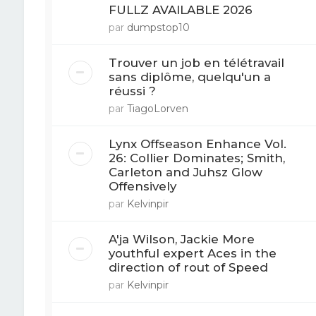
FULLZ AVAILABLE 2026
par
dumpstop10
Trouver un job en télétravail
sans diplôme, quelqu'un a
réussi ?
par
TiagoLorven
Lynx Offseason Enhance Vol.
26: Collier Dominates; Smith,
Carleton and Juhsz Glow
Offensively
par
Kelvinpir
A'ja Wilson, Jackie More
youthful expert Aces in the
direction of rout of Speed
par
Kelvinpir