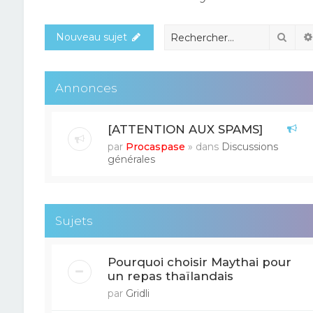
Rech
Nouveau sujet
Annonces
[ATTENTION AUX SPAMS]
par
Procaspase
» dans
Discussions
générales
Sujets
Pourquoi choisir Maythai pour
un repas thaïlandais
par
Gridli