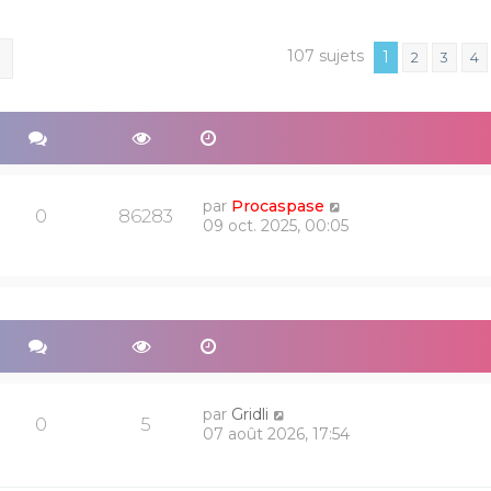
107 sujets
ercher
Recherche avancée
1
2
3
4
par
Procaspase
0
86283
09 oct. 2025, 00:05
par
Gridli
0
5
07 août 2026, 17:54