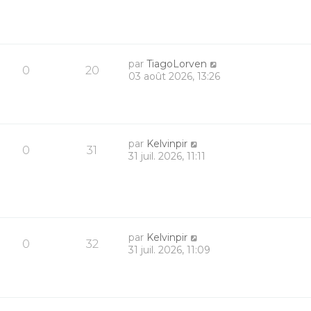
par
TiagoLorven
0
20
03 août 2026, 13:26
par
Kelvinpir
0
31
31 juil. 2026, 11:11
par
Kelvinpir
0
32
31 juil. 2026, 11:09