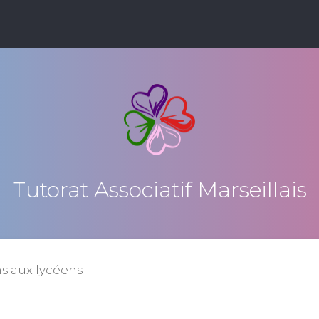
Tutorat Associatif Marseillais
s aux lycéens