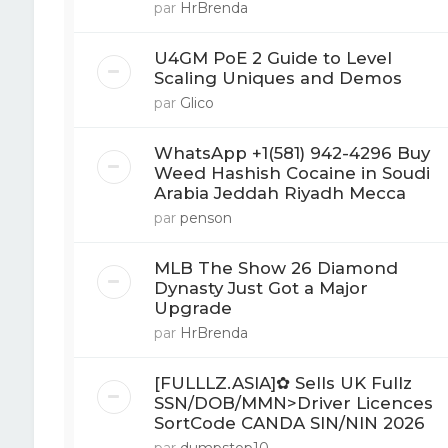
par
HrBrenda
U4GM PoE 2 Guide to Level
Scaling Uniques and Demos
par
Glico
WhatsApp +1(581) 942-4296 Buy
Weed Hashish Cocaine in Soudi
Arabia Jeddah Riyadh Mecca
par
penson
MLB The Show 26 Diamond
Dynasty Just Got a Major
Upgrade
par
HrBrenda
[FULLLZ.ASIA]✿ Sells UK Fullz
SSN/DOB/MMN>Driver Licences
SortCode CANDA SIN/NIN 2026