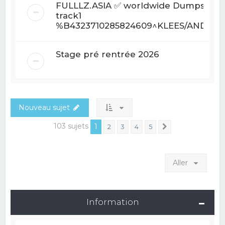
FULLLZ.ASIA ✅ worldwide Dumps With
track1
%B4323710285824609^KLEES/ANDREW
Stage pré rentrée 2026
Nouveau sujet
103 sujets
1
2
3
4
5
Suivant
Aller
Information