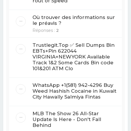
rout of Speed
Où trouver des informations sur
le préavis ?
Réponses :
2
Trustlegit.Top ✅ Sell Dumps Bin
EBTs+Pin 622044
VIRGINIA+NEWYORK Available
Track 1&2 Some Cards Bin code
101&201 ATM Clo
WhatsApp +1(581) 942-4296 Buy
Weed Hashish Cocaine in Kuwait
City Hawally Salmiya Fintas
MLB The Show 26 All-Star
Update Is Here - Don't Fall
Behind