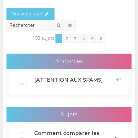
e
Nouveau sujet
r
c
Rechercher
Recherche avancée
h
103 sujets
1
2
3
4
5
Suivant
e
r
Annonces
[ATTENTION AUX SPAMS]
Sujets
Comment comparer les