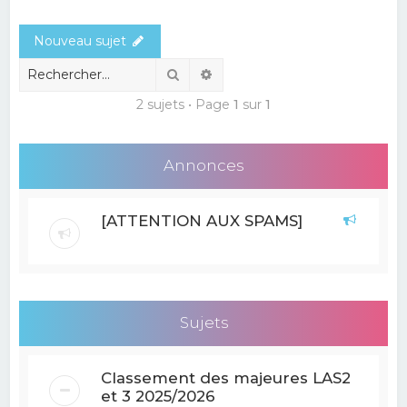
e
Nouveau sujet
r
c
Rechercher
Recherche avancée
h
2 sujets • Page
1
sur
1
e
r
Annonces
[ATTENTION AUX SPAMS]
Sujets
Classement des majeures LAS2
et 3 2025/2026