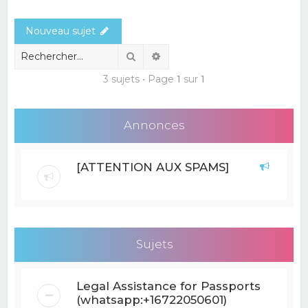
e
Nouveau sujet
r
c
Rechercher
Recherche avancée
h
3 sujets • Page
1
sur
1
e
r
Annonces
[ATTENTION AUX SPAMS]
Sujets
Legal Assistance for Passports
(whatsapp:+16722050601)