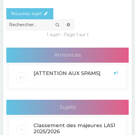
e
Nouveau sujet
r
c
Rechercher
Recherche avancée
h
1 sujet • Page
1
sur
1
e
r
Annonces
[ATTENTION AUX SPAMS]
Sujets
Classement des majeures LAS1
2025/2026