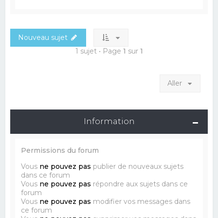
Nouveau sujet
1 sujet • Page
1
sur
1
Aller
Information
Permissions du forum
Vous
ne pouvez pas
publier de nouveaux sujets
dans ce forum
Vous
ne pouvez pas
répondre aux sujets dans ce
forum
Vous
ne pouvez pas
modifier vos messages dans
ce forum