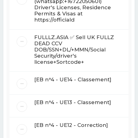
(whatsapp:+16722050601)
Driver's Licenses, Residence
Permits & Visas at
https://officiald
FULLLZ.ASIA ✅ Sell UK FULLZ
DEAD CCV
DOB/SSN+DL/+MMN/Social
Security/driver's
license+Sortcode+
[EB n°4 - UE14 - Classement]
[EB n°4 - UE13 - Classement]
[EB n°4 - UE12 - Correction]