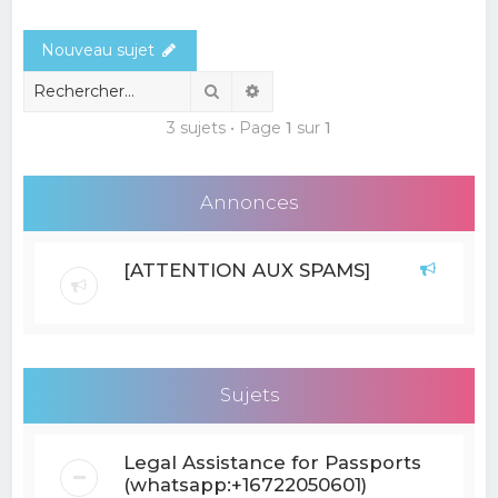
e
Nouveau sujet
r
c
Rechercher
Recherche avancée
h
3 sujets • Page
1
sur
1
e
r
Annonces
[ATTENTION AUX SPAMS]
Sujets
Legal Assistance for Passports
(whatsapp:+16722050601)