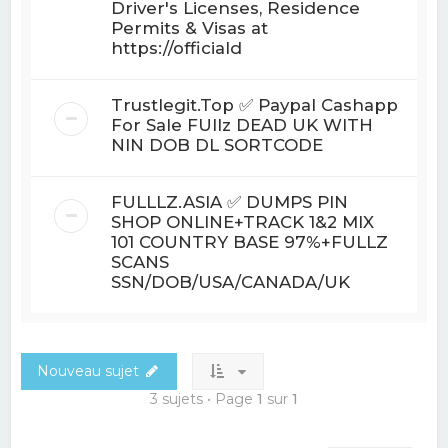
Driver's Licenses, Residence
Permits & Visas at
https://officiald
Trustlegit.Top ✅ Paypal Cashapp
For Sale FUllz DEAD UK WITH
NIN DOB DL SORTCODE
FULLLZ.ASIA ✅ DUMPS PIN
SHOP ONLINE+TRACK 1&2 MIX
101 COUNTRY BASE 97%+FULLZ
SCANS
SSN/DOB/USA/CANADA/UK
Nouveau sujet
3 sujets • Page
1
sur
1