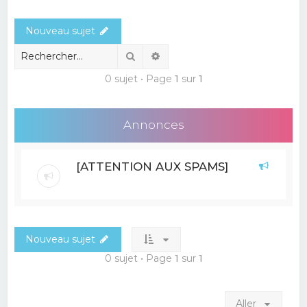
e
Nouveau sujet
r
c
Rechercher
Recherche avancée
h
0 sujet • Page
1
sur
1
e
r
Annonces
[ATTENTION AUX SPAMS]
Nouveau sujet
0 sujet • Page
1
sur
1
Aller