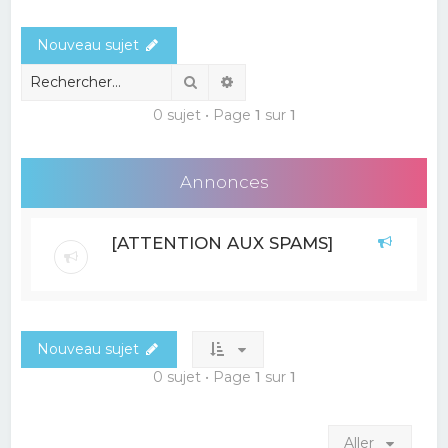
e
Nouveau sujet
r
c
Rechercher
Recherche avancée
h
0 sujet • Page
1
sur
1
e
r
Annonces
[ATTENTION AUX SPAMS]
Nouveau sujet
0 sujet • Page
1
sur
1
Aller