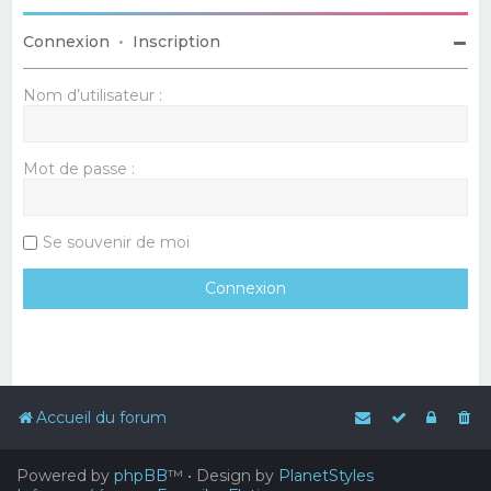
Connexion
•
Inscription
Nom d’utilisateur :
Mot de passe :
Se souvenir de moi
Accueil du forum
Powered by
phpBB
™
• Design by
PlanetStyles