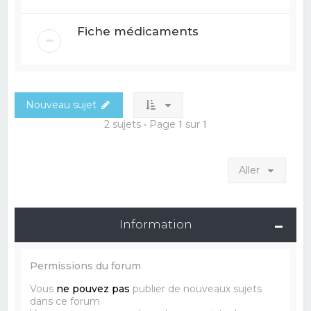
Fiche médicaments
Nouveau sujet
2 sujets • Page
1
sur
1
Aller
Information
Permissions du forum
Vous
ne pouvez pas
publier de nouveaux sujets
dans ce forum