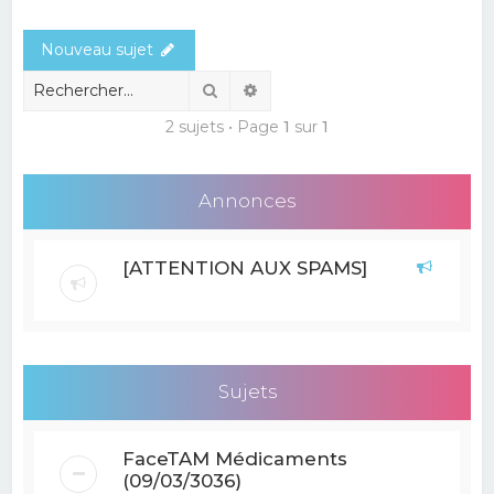
e
Nouveau sujet
r
c
Rechercher
Recherche avancée
h
2 sujets • Page
1
sur
1
e
r
Annonces
[ATTENTION AUX SPAMS]
Sujets
FaceTAM Médicaments
(09/03/3036)