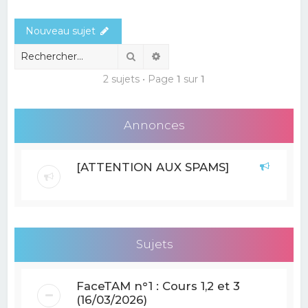
e
Nouveau sujet
r
c
Rechercher
Recherche avancée
h
2 sujets • Page
1
sur
1
e
r
Annonces
[ATTENTION AUX SPAMS]
Sujets
FaceTAM n°1 : Cours 1,2 et 3
(16/03/2026)