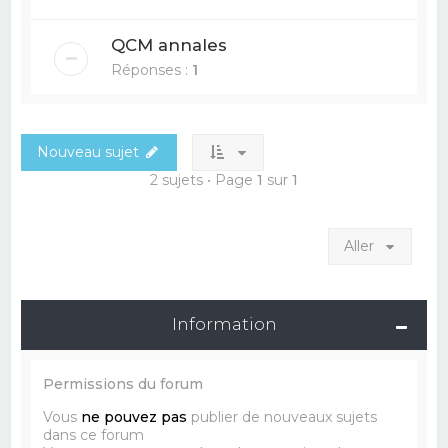
QCM annales
Réponses :
1
Nouveau sujet
2 sujets • Page
1
sur
1
Aller
Information
Permissions du forum
Vous
ne pouvez pas
publier de nouveaux sujets
dans ce forum