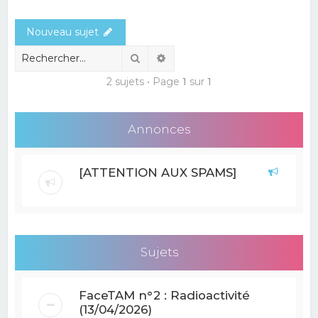
e
Nouveau sujet
r
c
Rechercher
Recherche avancée
h
2 sujets • Page
1
sur
1
e
r
Annonces
[ATTENTION AUX SPAMS]
Sujets
FaceTAM n°2 : Radioactivité
(13/04/2026)