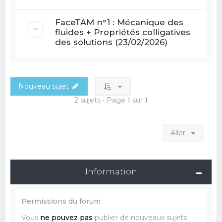
FaceTAM n°1 : Mécanique des
fluides + Propriétés colligatives
des solutions (23/02/2026)
Nouveau sujet
2 sujets • Page
1
sur
1
Aller
Information
Permissions du forum
Vous
ne pouvez pas
publier de nouveaux sujets