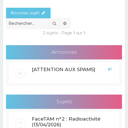
e
Nouveau sujet
r
c
Rechercher
Recherche avancée
h
2 sujets • Page
1
sur
1
e
r
Annonces
[ATTENTION AUX SPAMS]
Sujets
FaceTAM n°2 : Radioactivité
(13/04/2026)