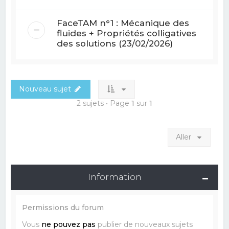
FaceTAM n°1 : Mécanique des
fluides + Propriétés colligatives
des solutions (23/02/2026)
Nouveau sujet
2 sujets • Page
1
sur
1
Aller
Information
Permissions du forum
Vous
ne pouvez pas
publier de nouveaux sujets