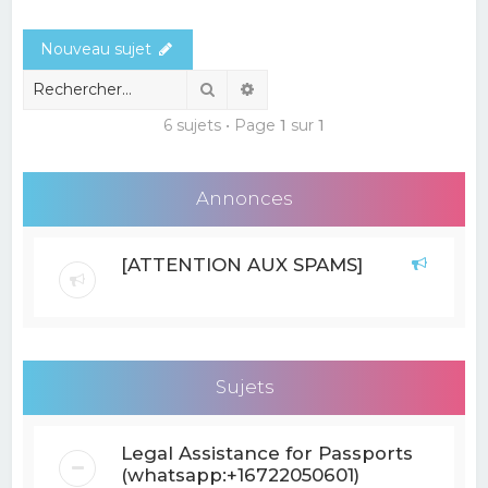
e
Nouveau sujet
r
c
Rechercher
Recherche avancée
h
6 sujets • Page
1
sur
1
e
r
Annonces
[ATTENTION AUX SPAMS]
Sujets
Legal Assistance for Passports
(whatsapp:+16722050601)