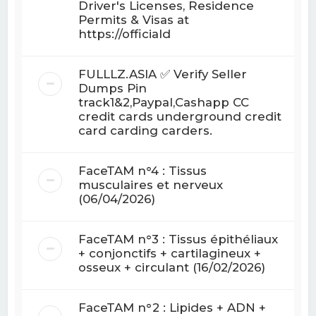
Driver's Licenses, Residence
Permits & Visas at
https://officiald
FULLLZ.ASIA ✅ Verify Seller
Dumps Pin
track1&2,Paypal,Cashapp CC
credit cards underground credit
card carding carders.
FaceTAM n°4 : Tissus
musculaires et nerveux
(06/04/2026)
FaceTAM n°3 : Tissus épithéliaux
+ conjonctifs + cartilagineux +
osseux + circulant (16/02/2026)
FaceTAM n°2 : Lipides + ADN +