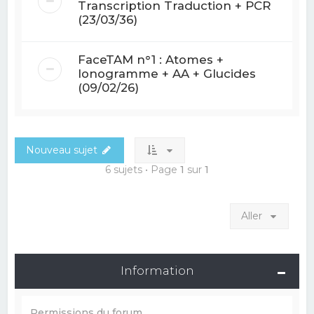
Transcription Traduction + PCR
(23/03/36)
FaceTAM n°1 : Atomes +
Ionogramme + AA + Glucides
(09/02/26)
Nouveau sujet
6 sujets • Page
1
sur
1
Aller
Information
Permissions du forum