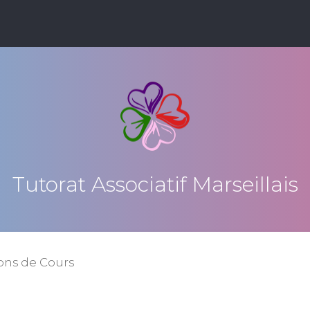
Tutorat Associatif Marseillais
ons de Cours