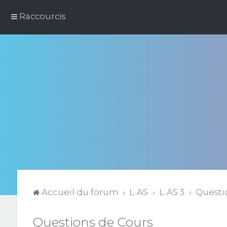
Raccourcis
Accueil du forum
L.AS
L.AS 3
Questi
Questions de Cours