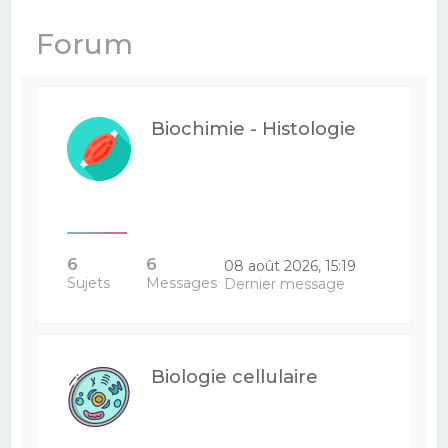
e
Forum
r
c
h
Biochimie - Histologie
e
r
6
6
08 août 2026, 15:19
Sujets
Messages
Dernier message
Biologie cellulaire