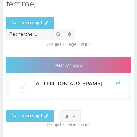
femme,...
e
r
Nouveau sujet
c
h
Rechercher
Recherche avancée
e
0 sujet • Page
1
sur
1
r
Annonces
[ATTENTION AUX SPAMS]
Nouveau sujet
0 sujet • Page
1
sur
1