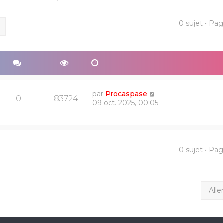
0 sujet • Pa
ercher
Recherche avancée
par
Procaspase
0
83724
09 oct. 2025, 00:05
0 sujet • Pa
Alle