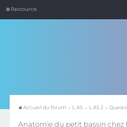
Raccourcis
Accueil du forum
L.AS
L.AS 2
Questi
Anatomie du petit bassin chez l