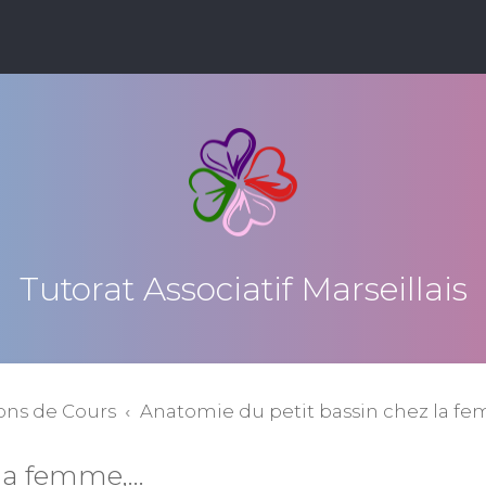
Tutorat Associatif Marseillais
ons de Cours
Anatomie du petit bassin chez la fem
a femme,...