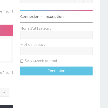
ge
1
sur
1
Connexion
•
Inscription
Nom d’utilisateur :
Mot de passe :
Se souvenir de moi
ge
1
sur
1
r