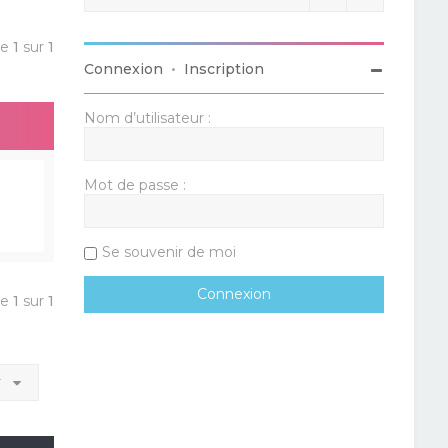
ge
1
sur
1
Connexion
•
Inscription
Nom d’utilisateur :
Mot de passe :
Se souvenir de moi
ge
1
sur
1
r