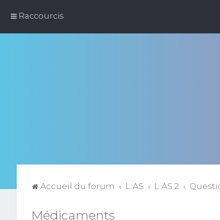
Raccourcis
Accueil du forum
L.AS
L.AS 2
Questi
Médicaments