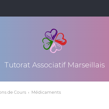
Tutorat Associatif Marseillais
ons de Cours
Médicaments