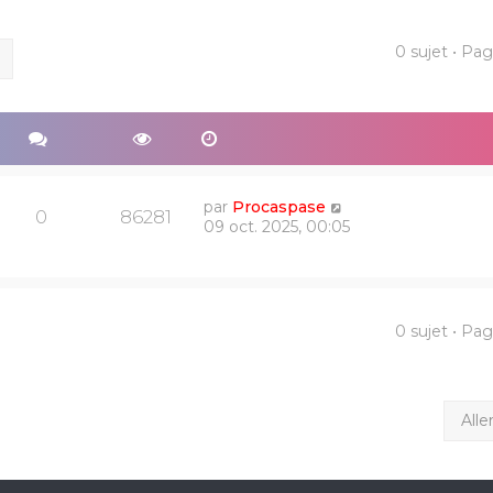
0 sujet • Pa
ercher
Recherche avancée
par
Procaspase
0
86281
09 oct. 2025, 00:05
0 sujet • Pa
Alle