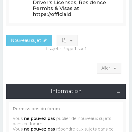
Driver's Licenses, Residence
Permits & Visas at
https://officiald
Nouveau sujet
1 sujet • Page
1
sur
1
Aller
Information
Permissions du forum
Vous
ne pouvez pas
publier de nouveaux sujets
dans ce forum
Vous
ne pouvez pas
répondre aux sujets dans ce