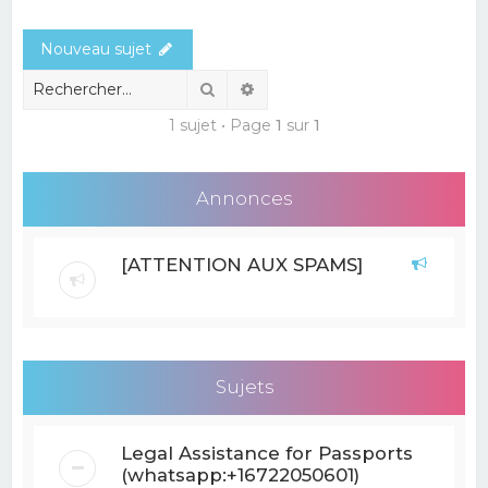
e
Nouveau sujet
r
c
Rechercher
Recherche avancée
h
1 sujet • Page
1
sur
1
e
r
Annonces
[ATTENTION AUX SPAMS]
Sujets
Legal Assistance for Passports
(whatsapp:+16722050601)