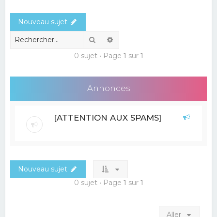
e
Nouveau sujet
r
c
Rechercher
Recherche avancée
h
0 sujet • Page
1
sur
1
e
r
Annonces
[ATTENTION AUX SPAMS]
Nouveau sujet
0 sujet • Page
1
sur
1
Aller