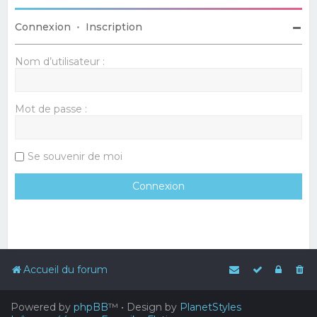
Connexion
•
Inscription
Nom d’utilisateur :
Mot de passe :
Se souvenir de moi
Accueil du forum
Powered by
phpBB
™
• Design by
PlanetStyles